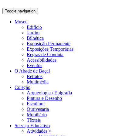
Toggle navigation
Museu
Edifício
Jardim
Bilhética
Exposição Permanente
Exposições Temporárias
Regras de Conduta
Acessibilidades
Eventos
O Abade de Baçal
Retratos
Multimédia
Coleção
Arqueologia / Epigrafia
Pintura e Desenho
Escultura
Ourivesaria
Mobiliário
Têxteis
Serviço Educativo
Atividades >