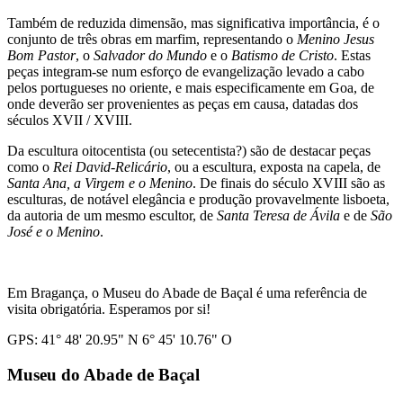
Também de reduzida dimensão, mas significativa importância, é o
conjunto de três obras em marfim, representando o
Menino Jesus
Bom Pastor
, o
Salvador do Mundo
e o
Batismo de Cristo
. Estas
peças integram-se num esforço de evangelização levado a cabo
pelos portugueses no oriente, e mais especificamente em Goa, de
onde deverão ser provenientes as peças em causa, datadas dos
séculos XVII / XVIII.
Da escultura oitocentista (ou setecentista?) são de destacar peças
como o
Rei David-Relicário
, ou a escultura, exposta na capela, de
Santa Ana, a Virgem e o Menino
. De finais do século XVIII são as
esculturas, de notável elegância e produção provavelmente lisboeta,
da autoria de um mesmo escultor, de
Santa Teresa de Ávila
e de
São
José
e
o Menino
.
Em Bragança, o Museu do Abade de Baçal é uma referência de
visita obrigatória. Esperamos por si!
GPS: 41° 48' 20.95" N 6° 45' 10.76" O
Museu do Abade de Baçal