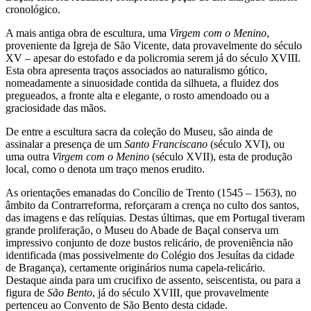
cronológico.
A mais antiga obra de escultura, uma
Virgem com o Menino
,
proveniente da Igreja de São Vicente, data provavelmente do século
XV – apesar do estofado e da policromia serem já do século XVIII.
Esta obra apresenta traços associados ao naturalismo gótico,
nomeadamente a sinuosidade contida da silhueta, a fluidez dos
pregueados, a fronte alta e elegante, o rosto amendoado ou a
graciosidade das mãos.
De entre a escultura sacra da coleção do Museu, são ainda de
assinalar a presença de um
Santo Franciscano
(século XVI), ou
uma outra
Virgem com o Menino
(século XVII), esta de produção
local, como o denota um traço menos erudito.
As orientações emanadas do Concílio de Trento (1545 – 1563), no
âmbito da Contrarreforma, reforçaram a crença no culto dos santos,
das imagens e das relíquias. Destas últimas, que em Portugal tiveram
grande proliferação, o Museu do Abade de Baçal conserva um
impressivo conjunto de doze bustos relicário, de proveniência não
identificada (mas possivelmente do Colégio dos Jesuítas da cidade
de Bragança), certamente originários numa capela-relicário.
Destaque ainda para um crucifixo de assento, seiscentista, ou para a
figura de
São Bento
, já do século XVIII, que provavelmente
pertenceu ao Convento de São Bento desta cidade.