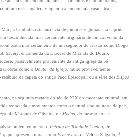
quase ausência de encomendantes esclarecidos e endinheirados,
 contínuo e sistemático, vingando a encomenda casuística
Murça. Contudo, esta ausência de pintores regionais era suprida
igem desconhecida, mas certamente originário de um convento da
desconhecida mas certamente de um seguidor de artistas como Diogo
acob Savery, encomenda da Diocese de Miranda do Douro,
iocese, possivelmente proveniente da antiga Igreja da Sé
ntrar obras como o
Doutor da Igreja
, muito provavelmente
o retábulo da capela do antigo Paço Episcopal; ou a série dos
Bispos
imento, na segunda metade do século XIX do mecenato cultural, em
ida associada a movimentos como o naturalismo no norte do país,
Leça
, de Marques de Oliveira, ou
Medas
, do mesmo artista.
quais se podem enumerar o
Retrato de Trindade Coelho
, de
eção, que apresenta obras como
Primavera
, de Veloso Salgado,
À