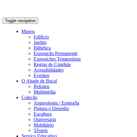
Toggle navigation
Museu
Edifício
Jardim
Bilhética
Exposição Permanente
Exposições Temporárias
Regras de Conduta
Acessibilidades
Eventos
O Abade de Baçal
Retratos
Multimédia
Coleção
Arqueologia / Epigrafia
Pintura e Desenho
Escultura
Ourivesaria
Mobiliário
Têxteis
Serviço Educativo