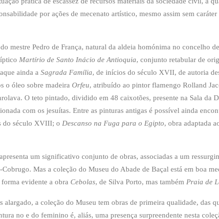
tuação prática de escassez de recursos materiais da sociedade civil, a 
ponsabilidade por ações de mecenato artístico, mesmo assim sem caráter
do mestre Pedro de França, natural da aldeia homónima no concelho de 
ríptico
Martírio de Santo Inácio de Antioquia
, conjunto retabular de or
taque ainda a
Sagrada Família
, de inícios do século XVII, de autoria 
s o óleo sobre madeira
Orfeu
, atribuído ao pintor flamengo Rolland J
rolava. O teto pintado, dividido em 48 caixotões, presente na Sala da D
nada com os jesuítas. Entre as pinturas antigas é possível ainda enco
s do século XVIII; o
Descanso na Fuga para o Egipto
, obra adaptada a
presenta um significativo conjunto de obras, associadas a um ressurg
-Cobrugo. Mas a coleção do Museu do Abade de Baçal está em boa med
e forma evidente a obra
Cebolas
, de Silva Porto, mas também
Praia de 
s alargado, a coleção do Museu tem obras de primeira qualidade, das 
intura no e do feminino é, aliás, uma presença surpreendente nesta col