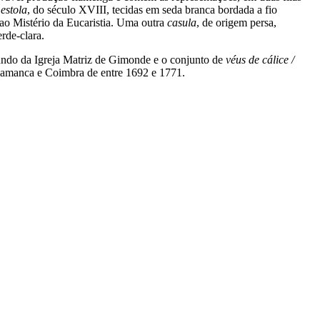
a
estola
, do século XVIII, tecidas em seda branca bordada a fio
a ao Mistério da Eucaristia. Uma outra
casula
, de origem persa,
rde-clara.
iundo da Igreja Matriz de Gimonde e o conjunto de
véus de cálice /
Salamanca e Coimbra de entre 1692 e 1771.