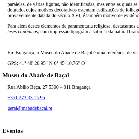
paralelas, de várias figuras, não identificadas, mas entre as quais 
dourado, cujos motivos decorativos ostentam estilizações de folhage
provavelmente datada do século XVI, é também motivo de evidência
Para além destes elementos de paramentaria religiosa, destacamos
teses canónicas
, com impressão tipográfica sobre seda natural bra
Em Bragança, o Museu do Abade de Baçal é uma referência de visit
GPS: 41° 48' 20.95" N 6° 45' 10.76" O
Museu do Abade de Baçal
Rua Abílio Beça, 27 5300 – 011 Bragança
+351 273 33 15 95
geral@mabadebacal.pt
Eventos