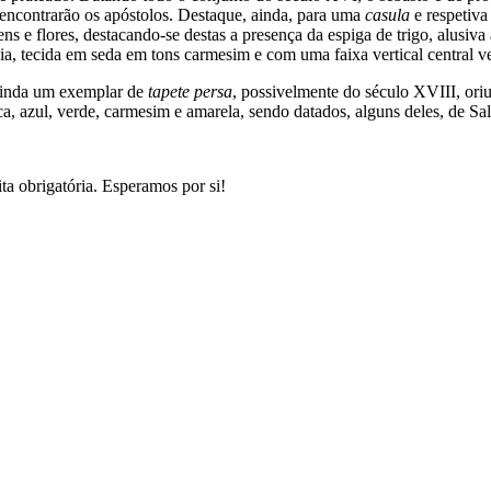
se encontrarão os apóstolos. Destaque, ainda, para uma
casula
e respetiv
ns e flores, destacando-se destas a presença da espiga de trigo, alusiv
, tecida em seda em tons carmesim e com uma faixa vertical central ve
 ainda um exemplar de
tapete persa
, possivelmente do século XVIII, or
nca, azul, verde, carmesim e amarela, sendo datados, alguns deles, de 
a obrigatória. Esperamos por si!