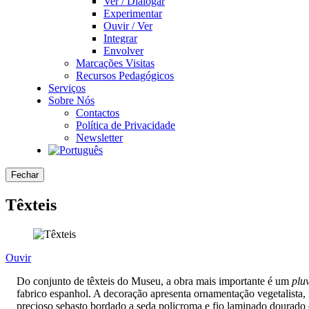
Ver / Dialogar
Experimentar
Ouvir / Ver
Integrar
Envolver
Marcações Visitas
Recursos Pedagógicos
Serviços
Sobre Nós
Contactos
Política de Privacidade
Newsletter
Fechar
Têxteis
Ouvir
Do conjunto de têxteis do Museu, a obra mais importante é um
pluv
fabrico espanhol. A decoração apresenta ornamentação vegetalista,
precioso sebasto bordado a seda policroma e fio laminado dourado 