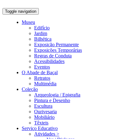
Toggle navigation
Museu
Edifício
Jardim
Bilhética
Exposição Permanente
Exposições Temporárias
Regras de Conduta
Acessibilidades
Eventos
O Abade de Baçal
Retratos
Multimédia
Coleção
Arqueologia / Epigrafia
Pintura e Desenho
Escultura
Ourivesaria
Mobiliário
Têxteis
Serviço Educativo
Atividades >