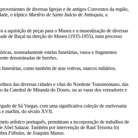
provenientes de diversas Igrejas e de antigos Conventos da região,
ade, o tríptico
Martírio de Santo Inácio de Antioquia
, a
a a aquisição de peças para o Museu e a musealização de diversas
o Abade de Baçal na direção do Museu (1935-1955), num processo
óricas, nomeadamente estelas funerárias, vasos e fragmentos
lmente denominadas de berrões.
funerárias, como também de aras votivas, marcos miliários,
elinos das diversas cidades e vilas do Nordeste Transmontano, das
ação da Catedral de Miranda do Douro, ou as varas dos vereadores e
egado de Sá Vargas, com uma significativa coleção de ourivesaria
s e marfim, do século XVII.
io artístico português, permitiram a incorporação de trabalhos de
de Abel Salazar. Também por intervenção de Raul Teixeira foi
 obra
Fábulas
, de Joaquim Manso.