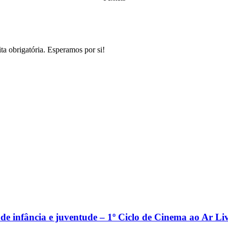
a obrigatória. Esperamos por si!
e infância e juventude – 1º Ciclo de Cinema ao Ar Li