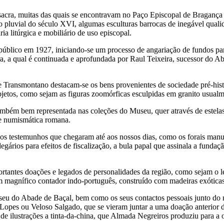
 sacra, muitas das quais se encontravam no Paço Episcopal de Bragança 
 pluvial do século XVI, algumas esculturas barrocas de inegável qualid
a litúrgica e mobiliário de uso episcopal.
úblico em 1927, iniciando-se um processo de angariação de fundos par
tura, a qual é continuada e aprofundada por Raul Teixeira, sucessor d
te Transmontano destacam-se os bens provenientes de sociedade pré-hist
objetos, como sejam as figuras zoomórficas esculpidas em granito usua
bém bem representada nas coleções do Museu, quer através de estelas 
de numismática romana.
sos testemunhos que chegaram até aos nossos dias, como os forais manu
egários para efeitos de fiscalização, a bula papal que assinala a fund
tantes doações e legados de personalidades da região, como sejam o l
um magnífico contador indo-português, construído com madeiras exótica
eu do Abade de Baçal, bem como os seus contactos pessoais junto do me
 Lopes ou Veloso Salgado, que se vieram juntar a uma doação anterior 
de ilustrações a tinta-da-china, que Almada Negreiros produziu para a