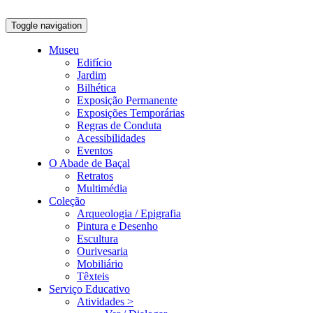
Toggle navigation
Museu
Edifício
Jardim
Bilhética
Exposição Permanente
Exposições Temporárias
Regras de Conduta
Acessibilidades
Eventos
O Abade de Baçal
Retratos
Multimédia
Coleção
Arqueologia / Epigrafia
Pintura e Desenho
Escultura
Ourivesaria
Mobiliário
Têxteis
Serviço Educativo
Atividades >