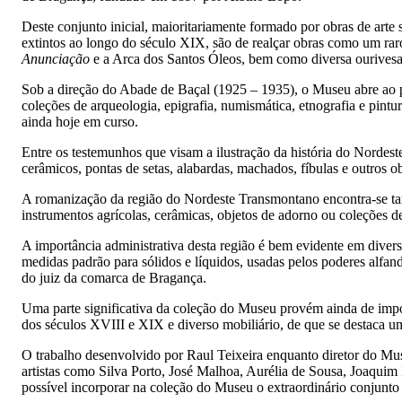
Deste conjunto inicial, maioritariamente formado por obras de arte
extintos ao longo do século XIX, são de realçar obras como um raro
Anunciação
e a Arca dos Santos Óleos, bem como diversa ourivesari
Sob a direção do Abade de Baçal (1925 – 1935), o Museu abre ao p
coleções de arqueologia, epigrafia, numismática, etnografia e pin
ainda hoje em curso.
Entre os testemunhos que visam a ilustração da história do Nordes
cerâmicos, pontas de setas, alabardas, machados, fíbulas e outros 
A romanização da região do Nordeste Transmontano encontra-se tam
instrumentos agrícolas, cerâmicas, objetos de adorno ou coleções 
A importância administrativa desta região é bem evidente em diver
medidas padrão para sólidos e líquidos, usadas pelos poderes alfand
do juiz da comarca de Bragança.
Uma parte significativa da coleção do Museu provém ainda de impor
dos séculos XVIII e XIX e diverso mobiliário, de que se destaca 
O trabalho desenvolvido por Raul Teixeira enquanto diretor do Mus
artistas como Silva Porto, José Malhoa, Aurélia de Sousa, Joaquim
possível incorporar na coleção do Museu o extraordinário conjunto 