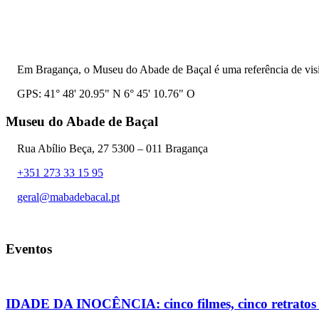
Em Bragança, o Museu do Abade de Baçal é uma referência de visit
GPS: 41° 48' 20.95" N 6° 45' 10.76" O
Museu do Abade de Baçal
Rua Abílio Beça, 27 5300 – 011 Bragança
+351 273 33 15 95
geral@mabadebacal.pt
Eventos
IDADE DA INOCÊNCIA: cinco filmes, cinco retratos d