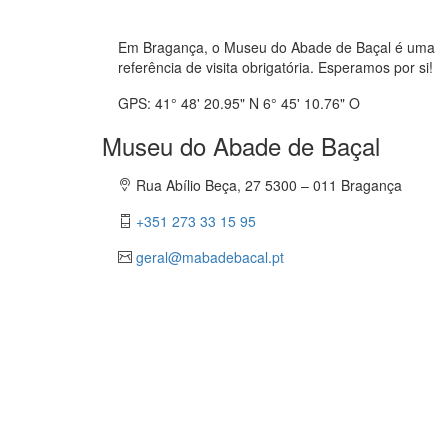
Em Bragança, o Museu do Abade de Baçal é uma
referência de visita obrigatória. Esperamos por si!
GPS: 41° 48' 20.95" N 6° 45' 10.76" O
Museu do Abade de Baçal
Rua Abílio Beça, 27 5300 – 011 Bragança
+351 273 33 15 95
geral@mabadebacal.pt