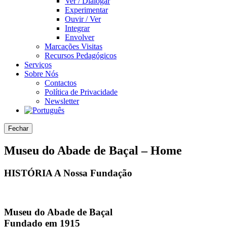
Ver / Dialogar
Experimentar
Ouvir / Ver
Integrar
Envolver
Marcações Visitas
Recursos Pedagógicos
Serviços
Sobre Nós
Contactos
Política de Privacidade
Newsletter
Fechar
Museu do Abade de Baçal – Home
HISTÓRIA
A Nossa
Fundação
Museu do Abade de Baçal
Fundado em
1915