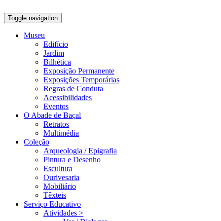
Toggle navigation
Museu
Edifício
Jardim
Bilhética
Exposição Permanente
Exposições Temporárias
Regras de Conduta
Acessibilidades
Eventos
O Abade de Baçal
Retratos
Multimédia
Coleção
Arqueologia / Epigrafia
Pintura e Desenho
Escultura
Ourivesaria
Mobiliário
Têxteis
Serviço Educativo
Atividades >