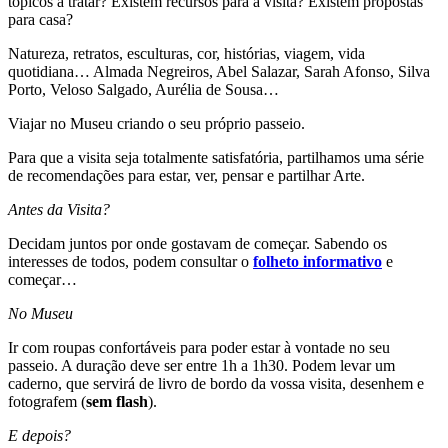
tópicos a tratar? Existem recursos para a visita? Existem propostas
para casa?
Natureza, retratos, esculturas, cor, histórias, viagem, vida
quotidiana… Almada Negreiros, Abel Salazar, Sarah Afonso, Silva
Porto, Veloso Salgado, Aurélia de Sousa…
Viajar no Museu criando o seu próprio passeio.
Para que a visita seja totalmente satisfatória, partilhamos uma série
de recomendações para estar, ver, pensar e partilhar Arte.
Antes da Visita?
Decidam juntos por onde gostavam de começar. Sabendo os
interesses de todos, podem consultar o
folheto informativo
e
começar…
No Museu
Ir com roupas confortáveis para poder estar à vontade no seu
passeio. A duração deve ser entre 1h a 1h30. Podem levar um
caderno, que servirá de livro de bordo da vossa visita, desenhem e
fotografem (
sem flash
).
E depois?