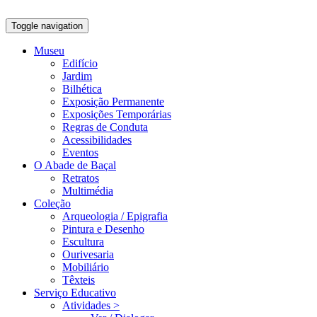
Toggle navigation
Museu
Edifício
Jardim
Bilhética
Exposição Permanente
Exposições Temporárias
Regras de Conduta
Acessibilidades
Eventos
O Abade de Baçal
Retratos
Multimédia
Coleção
Arqueologia / Epigrafia
Pintura e Desenho
Escultura
Ourivesaria
Mobiliário
Têxteis
Serviço Educativo
Atividades >