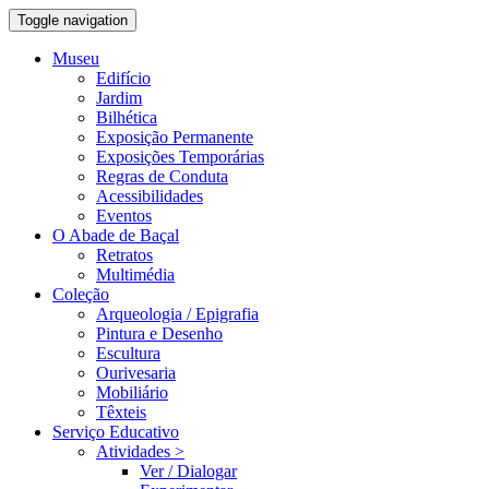
Toggle navigation
Museu
Edifício
Jardim
Bilhética
Exposição Permanente
Exposições Temporárias
Regras de Conduta
Acessibilidades
Eventos
O Abade de Baçal
Retratos
Multimédia
Coleção
Arqueologia / Epigrafia
Pintura e Desenho
Escultura
Ourivesaria
Mobiliário
Têxteis
Serviço Educativo
Atividades >
Ver / Dialogar