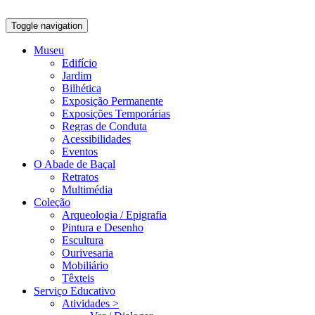
Toggle navigation
Museu
Edifício
Jardim
Bilhética
Exposição Permanente
Exposições Temporárias
Regras de Conduta
Acessibilidades
Eventos
O Abade de Baçal
Retratos
Multimédia
Coleção
Arqueologia / Epigrafia
Pintura e Desenho
Escultura
Ourivesaria
Mobiliário
Têxteis
Serviço Educativo
Atividades >