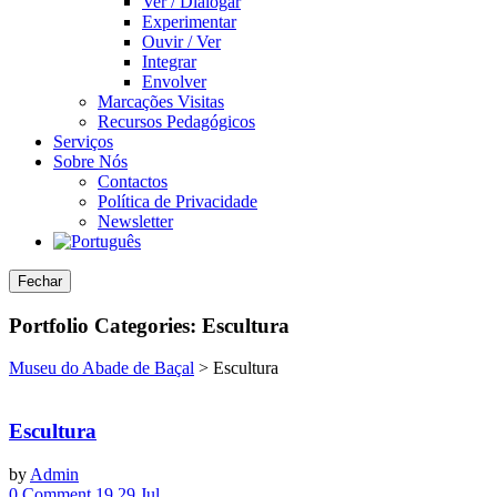
Ver / Dialogar
Experimentar
Ouvir / Ver
Integrar
Envolver
Marcações Visitas
Recursos Pedagógicos
Serviços
Sobre Nós
Contactos
Política de Privacidade
Newsletter
Fechar
Portfolio Categories:
Escultura
Museu do Abade de Baçal
>
Escultura
Escultura
by
Admin
0 Comment
19
29
Jul