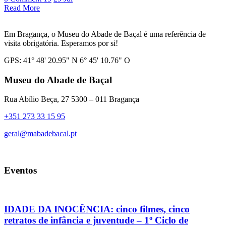
Read More
Em Bragança, o Museu do Abade de Baçal é uma referência de
visita obrigatória. Esperamos por si!
GPS: 41° 48' 20.95" N 6° 45' 10.76" O
Museu do Abade de Baçal
Rua Abílio Beça, 27 5300 – 011 Bragança
+351 273 33 15 95
geral@mabadebacal.pt
Eventos
IDADE DA INOCÊNCIA: cinco filmes, cinco
retratos de infância e juventude – 1º Ciclo de