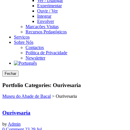
Ver / Dialogar
Experimentar
Ouvir / Ver
Integrar
Envolver
Marcações Visitas
Recursos Pedagógicos
Serviços
Sobre Nós
Contactos
Política de Privacidade
Newsletter
Fechar
Portfolio Categories:
Ourivesaria
Museu do Abade de Baçal
>
Ourivesaria
Ourivesaria
by
Admin
0 Comment
23
29
Jul