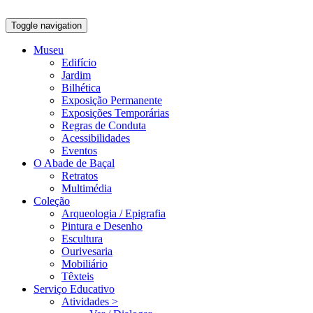
Toggle navigation
Museu
Edifício
Jardim
Bilhética
Exposição Permanente
Exposições Temporárias
Regras de Conduta
Acessibilidades
Eventos
O Abade de Baçal
Retratos
Multimédia
Coleção
Arqueologia / Epigrafia
Pintura e Desenho
Escultura
Ourivesaria
Mobiliário
Têxteis
Serviço Educativo
Atividades >