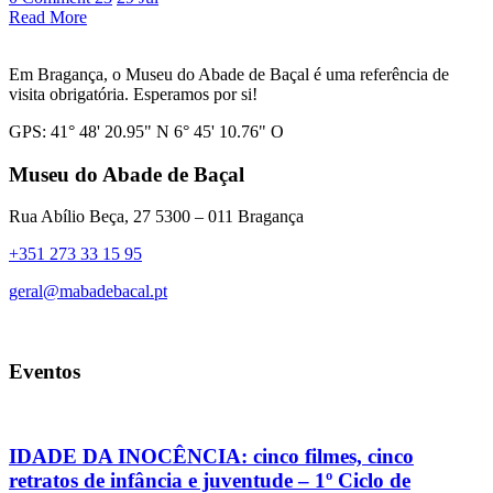
Read More
Em Bragança, o Museu do Abade de Baçal é uma referência de
visita obrigatória. Esperamos por si!
GPS: 41° 48' 20.95" N 6° 45' 10.76" O
Museu do Abade de Baçal
Rua Abílio Beça, 27 5300 – 011 Bragança
+351 273 33 15 95
geral@mabadebacal.pt
Eventos
IDADE DA INOCÊNCIA: cinco filmes, cinco
retratos de infância e juventude – 1º Ciclo de