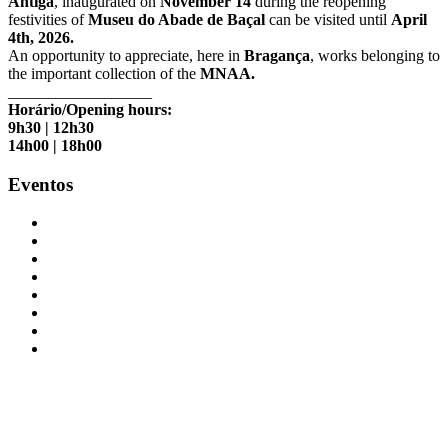
Antiga
, inaugurated on
November 14
during the reopening
festivities of
Museu do Abade de Baçal
can be visited until
April
4th, 2026.
An opportunity to appreciate, here in
Bragança
, works belonging to
the important collection of the
MNAA.
__________________
Horário/Opening hours:
9h30 | 12h30
14h00 | 18h00
Eventos