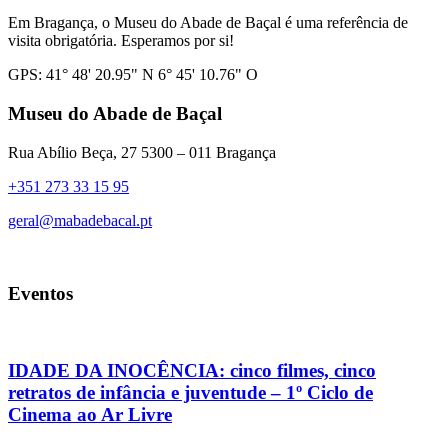
Em Bragança, o Museu do Abade de Baçal é uma referência de
visita obrigatória. Esperamos por si!
GPS: 41° 48' 20.95" N 6° 45' 10.76" O
Museu do Abade de Baçal
Rua Abílio Beça, 27 5300 – 011 Bragança
+351 273 33 15 95
geral@mabadebacal.pt
Eventos
IDADE DA INOCÊNCIA: cinco filmes, cinco
retratos de infância e juventude – 1º Ciclo de
Cinema ao Ar Livre