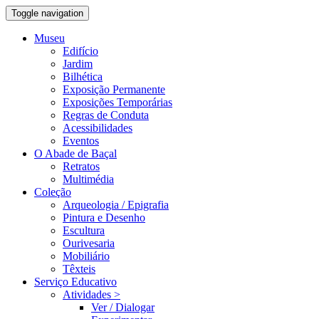
Toggle navigation
Museu
Edifício
Jardim
Bilhética
Exposição Permanente
Exposições Temporárias
Regras de Conduta
Acessibilidades
Eventos
O Abade de Baçal
Retratos
Multimédia
Coleção
Arqueologia / Epigrafia
Pintura e Desenho
Escultura
Ourivesaria
Mobiliário
Têxteis
Serviço Educativo
Atividades >
Ver / Dialogar