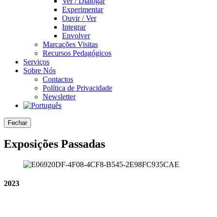
Ver / Dialogar
Experimentar
Ouvir / Ver
Integrar
Envolver
Marcações Visitas
Recursos Pedagógicos
Serviços
Sobre Nós
Contactos
Política de Privacidade
Newsletter
Fechar
Exposições Passadas
2023