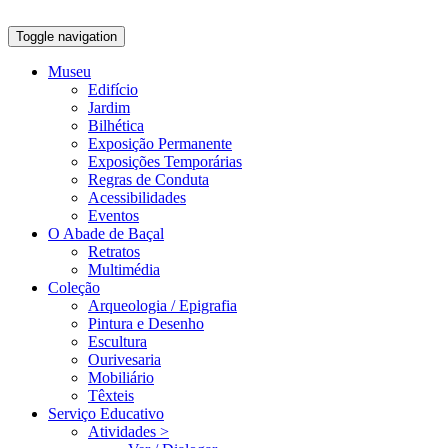
Toggle navigation
Museu
Edifício
Jardim
Bilhética
Exposição Permanente
Exposições Temporárias
Regras de Conduta
Acessibilidades
Eventos
O Abade de Baçal
Retratos
Multimédia
Coleção
Arqueologia / Epigrafia
Pintura e Desenho
Escultura
Ourivesaria
Mobiliário
Têxteis
Serviço Educativo
Atividades >