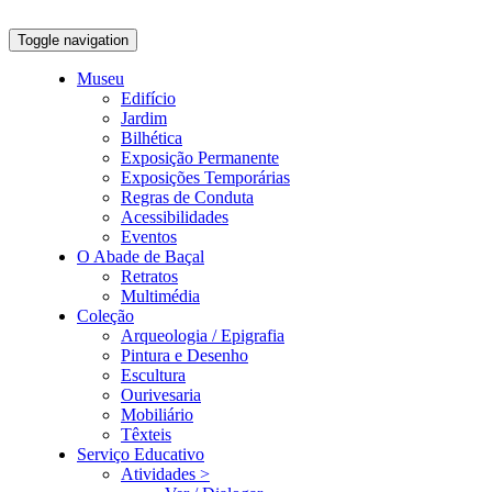
Toggle navigation
Museu
Edifício
Jardim
Bilhética
Exposição Permanente
Exposições Temporárias
Regras de Conduta
Acessibilidades
Eventos
O Abade de Baçal
Retratos
Multimédia
Coleção
Arqueologia / Epigrafia
Pintura e Desenho
Escultura
Ourivesaria
Mobiliário
Têxteis
Serviço Educativo
Atividades >