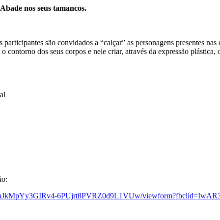
 Abade nos seus tamancos.
 os participantes são convidados a “calçar” as personagens presentes na
o contorno dos seus corpos e nele criar, através da expressão plástica, 
al
io:
HpLDhJkMpYy3GIRv4-6PUjrt8PVRZ0d9L1VUw/viewform?fbclid=Iw