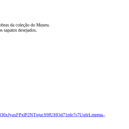
s obras da coleção do Museu.
os sapatos desejados.
AR330xJyaxFPxlP2NTnjucS9fUHOd71pfe7s7UqfeLmpma–