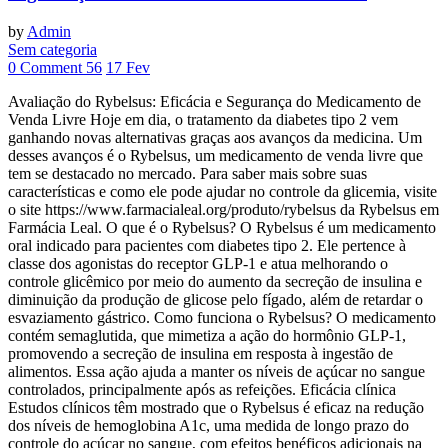
by
Admin
Sem categoria
0 Comment
56
17
Fev
Avaliação do Rybelsus: Eficácia e Segurança do Medicamento de
Venda Livre Hoje em dia, o tratamento da diabetes tipo 2 vem
ganhando novas alternativas graças aos avanços da medicina. Um
desses avanços é o Rybelsus, um medicamento de venda livre que
tem se destacado no mercado. Para saber mais sobre suas
características e como ele pode ajudar no controle da glicemia, visite
o site https://www.farmacialeal.org/produto/rybelsus da Rybelsus em
Farmácia Leal. O que é o Rybelsus? O Rybelsus é um medicamento
oral indicado para pacientes com diabetes tipo 2. Ele pertence à
classe dos agonistas do receptor GLP-1 e atua melhorando o
controle glicêmico por meio do aumento da secreção de insulina e
diminuição da produção de glicose pelo fígado, além de retardar o
esvaziamento gástrico. Como funciona o Rybelsus? O medicamento
contém semaglutida, que mimetiza a ação do hormônio GLP-1,
promovendo a secreção de insulina em resposta à ingestão de
alimentos. Essa ação ajuda a manter os níveis de açúcar no sangue
controlados, principalmente após as refeições. Eficácia clínica
Estudos clínicos têm mostrado que o Rybelsus é eficaz na redução
dos níveis de hemoglobina A1c, uma medida de longo prazo do
controle do açúcar no sangue, com efeitos benéficos adicionais na