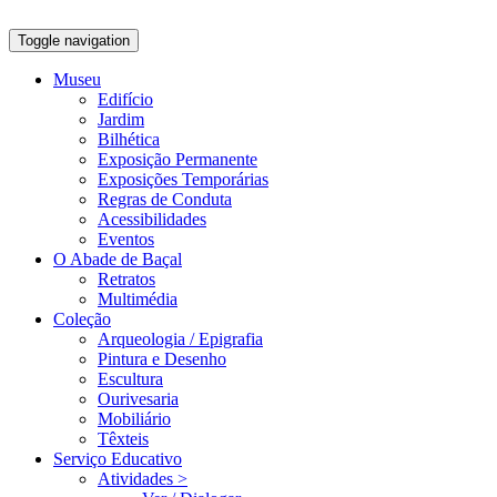
Toggle navigation
Museu
Edifício
Jardim
Bilhética
Exposição Permanente
Exposições Temporárias
Regras de Conduta
Acessibilidades
Eventos
O Abade de Baçal
Retratos
Multimédia
Coleção
Arqueologia / Epigrafia
Pintura e Desenho
Escultura
Ourivesaria
Mobiliário
Têxteis
Serviço Educativo
Atividades >