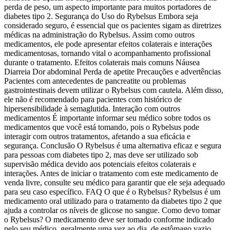
perda de peso, um aspecto importante para muitos portadores de
diabetes tipo 2. Segurança do Uso do Rybelsus Embora seja
considerado seguro, é essencial que os pacientes sigam as diretrizes
médicas na administração do Rybelsus. Assim como outros
medicamentos, ele pode apresentar efeitos colaterais e interações
medicamentosas, tornando vital o acompanhamento profissional
durante o tratamento. Efeitos colaterais mais comuns Náusea
Diarreia Dor abdominal Perda de apetite Precauções e advertências
Pacientes com antecedentes de pancreatite ou problemas
gastrointestinais devem utilizar o Rybelsus com cautela. Além disso,
ele não é recomendado para pacientes com histórico de
hipersensibilidade à semaglutida. Interação com outros
medicamentos É importante informar seu médico sobre todos os
medicamentos que você está tomando, pois o Rybelsus pode
interagir com outros tratamentos, afetando a sua eficácia e
segurança. Conclusão O Rybelsus é uma alternativa eficaz e segura
para pessoas com diabetes tipo 2, mas deve ser utilizado sob
supervisão médica devido aos potenciais efeitos colaterais e
interações. Antes de iniciar o tratamento com este medicamento de
venda livre, consulte seu médico para garantir que ele seja adequado
para seu caso específico. FAQ O que é o Rybelsus? Rybelsus é um
medicamento oral utilizado para o tratamento da diabetes tipo 2 que
ajuda a controlar os níveis de glicose no sangue. Como devo tomar
o Rybelsus? O medicamento deve ser tomado conforme indicado
pelo seu médico, geralmente uma vez ao dia, de estômago vazio.