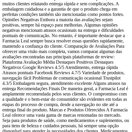
muitos clientes relatando entrega rápida e sem complicações. A
embalagem cuidadosa e a garantia de que o produto chega em
perfeitas condições também são mencionadas como pontos fortes.
Opiniões Negativas Embora a maioria das avaliações sejam
positivas, sempre há espaço para melhorias. Algumas opiniões
negativas mencionam atrasos ocasionais na entrega e dificuldades
pontuais de comunicação. No entanto, é importante destacar que a
Farmacia Leal sempre busca resolver essas questões rapidamente,
mantendo a confiança do cliente. Comparação de Avaliações Para
oferecer uma visão mais completa, vamos comparar algumas das
avaliações encontradas nas principais plataformas de review:
Plataforma Avaliação Média Destaques Positivos Destaques
Negativos Google Reviews 4.5/5 Atendimento, entrega rápida
Atrasos pontuais Facebook Reviews 4.7/5 Variedade de produtos,
navegação fácil Problemas de comunicação ocasional Trustpilot
4.3/5 Embalagem segura, atendimento excelente Alguns atrasos na
entrega Recomendações Finais De maneira geral, a Farmacia Leal é
amplamente recomendada pelos seus clientes. O compromisso com
a qualidade e o bem-estar do consumidor são evidentes em todas as
etapas do processo de compra, desde a navegação no site até a
entrega final do produto. Marcas e Produtos Oferecidos A Farmacia
Leal oferece uma vasta gama de marcas renomadas no mercado.
Seja para produtos de saúde, como medicamentos e suplementos, ou
para itens de beleza e cuidados pessoais, há sempre uma opção
disponível para atender às necessidades dos clientes. Medicamentos