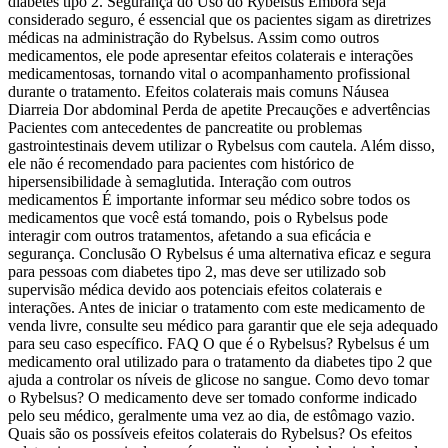
diabetes tipo 2. Segurança do Uso do Rybelsus Embora seja
considerado seguro, é essencial que os pacientes sigam as diretrizes
médicas na administração do Rybelsus. Assim como outros
medicamentos, ele pode apresentar efeitos colaterais e interações
medicamentosas, tornando vital o acompanhamento profissional
durante o tratamento. Efeitos colaterais mais comuns Náusea
Diarreia Dor abdominal Perda de apetite Precauções e advertências
Pacientes com antecedentes de pancreatite ou problemas
gastrointestinais devem utilizar o Rybelsus com cautela. Além disso,
ele não é recomendado para pacientes com histórico de
hipersensibilidade à semaglutida. Interação com outros
medicamentos É importante informar seu médico sobre todos os
medicamentos que você está tomando, pois o Rybelsus pode
interagir com outros tratamentos, afetando a sua eficácia e
segurança. Conclusão O Rybelsus é uma alternativa eficaz e segura
para pessoas com diabetes tipo 2, mas deve ser utilizado sob
supervisão médica devido aos potenciais efeitos colaterais e
interações. Antes de iniciar o tratamento com este medicamento de
venda livre, consulte seu médico para garantir que ele seja adequado
para seu caso específico. FAQ O que é o Rybelsus? Rybelsus é um
medicamento oral utilizado para o tratamento da diabetes tipo 2 que
ajuda a controlar os níveis de glicose no sangue. Como devo tomar
o Rybelsus? O medicamento deve ser tomado conforme indicado
pelo seu médico, geralmente uma vez ao dia, de estômago vazio.
Quais são os possíveis efeitos colaterais do Rybelsus? Os efeitos