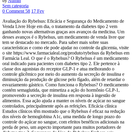
by
Admin
Sem categoria
0 Comment
58
17
Fev
Avaliação do Rybelsus: Eficácia e Segurança do Medicamento de
Venda Livre Hoje em dia, o tratamento da diabetes tipo 2 vem
ganhando novas alternativas graças aos avanços da medicina. Um
desses avanços é o Rybelsus, um medicamento de venda livre que
tem se destacado no mercado. Para saber mais sobre suas
características e como ele pode ajudar no controle da glicemia, visite
o site https://www.farmacialeal.org/produto/rybelsus da Rybelsus em
Farmácia Leal. O que é o Rybelsus? O Rybelsus é um medicamento
oral indicado para pacientes com diabetes tipo 2. Ele pertence à
classe dos agonistas do receptor GLP-1 e atua melhorando o
controle glicêmico por meio do aumento da secreção de insulina e
diminuição da produção de glicose pelo fígado, além de retardar o
esvaziamento gástrico. Como funciona o Rybelsus? O medicamento
contém semaglutida, que mimetiza a ação do hormônio GLP-1,
promovendo a secreção de insulina em resposta à ingestão de
alimentos. Essa ação ajuda a manter os níveis de açúcar no sangue
controlados, principalmente após as refeições. Eficácia clínica
Estudos clínicos têm mostrado que o Rybelsus é eficaz na redução
dos níveis de hemoglobina A1c, uma medida de longo prazo do
controle do açúcar no sangue, com efeitos benéficos adicionais na
perda de peso, um aspecto importante para muitos portadores de