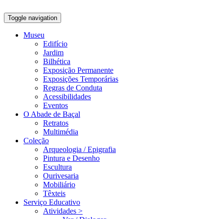
Toggle navigation
Museu
Edifício
Jardim
Bilhética
Exposição Permanente
Exposições Temporárias
Regras de Conduta
Acessibilidades
Eventos
O Abade de Baçal
Retratos
Multimédia
Coleção
Arqueologia / Epigrafia
Pintura e Desenho
Escultura
Ourivesaria
Mobiliário
Têxteis
Serviço Educativo
Atividades >