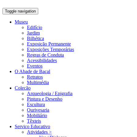
Toggle navigation
Museu
Edifício
Jardim
Bilhética
Exposição Permanente
Exposições Temporárias
Regras de Conduta
Acessibilidades
Eventos
O Abade de Baçal
Retratos
Multimédia
Coleção
Arqueologia / Epigrafia
Pintura e Desenho
Escultura
Ourivesaria
Mobiliário
Têxteis
Serviço Educativo
Atividades >