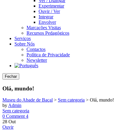
Ver / Dialogar
Experimentar
Ouvir / Ver
Integrar
Envolver
Marcações Visitas
Recursos Pedagógicos
Serviços
Sobre Nós
Contactos
Política de Privacidade
Newsletter
Fechar
Olá, mundo!
Museu do Abade de Baçal
>
Sem categoria
>
Olá, mundo!
by
Admin
Sem categoria
0 Comment
4
28
Out
Ouvir