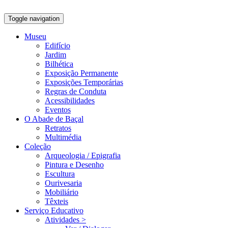
Toggle navigation
Museu
Edifício
Jardim
Bilhética
Exposição Permanente
Exposições Temporárias
Regras de Conduta
Acessibilidades
Eventos
O Abade de Baçal
Retratos
Multimédia
Coleção
Arqueologia / Epigrafia
Pintura e Desenho
Escultura
Ourivesaria
Mobiliário
Têxteis
Serviço Educativo
Atividades >